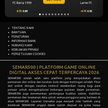
Larne FC
Sevilla
-0.75
0.93
0.25
0.95
TENTANG KAMI
BANTUAN
PERATURAN
INFORMASI BANK
HUBUNGI KAMI
KEBIJAKAN PRIVASI
PERSETUJUAN COOKIES
SEMAR500 | PLATFORM GAME ONLINE
DIGITAL AKSES CEPAT TERPERCAYA 2026
SEMAR500
adalah salah satu platform yang menyediakan akses
permainan slot online dan taruhan bola dengan bettingan rendah. Fitur
slot online dengan taruhan terkecil memberikan ruang bagi para
pemain untuk mengeksplorasi beberapa putaran dalam permainan.
SEMAR500 juga menekankan pentingnya kualitas sistem, stabilitas
permainan dan keamanan data untuk semua pengguna yang bermain di
situs SEMAR500. Layanan transaksi juga menjadi nilai tambah yang
membuat SEMAR500 unggul dalam sistem deposit via pulsa tanpa