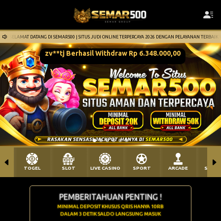
SELAMAT DATANG DI SEMAR500 | SITUS JUDI ONLINE TERPERCAYA 2026 DENGAN PELAYANAN TERBAIK
zv**tj Berhasil Withdraw Rp 6.348.000,00
TOGEL
SLOT
LIVE CASINO
SPORT
ARCADE
SABU
PEMBERITAHUAN PENTING !
MINIMAL DEPOSIT KHUSUS QRIS HANYA 10RB
DALAM 3 DETIK SALDO LANGSUNG MASUK