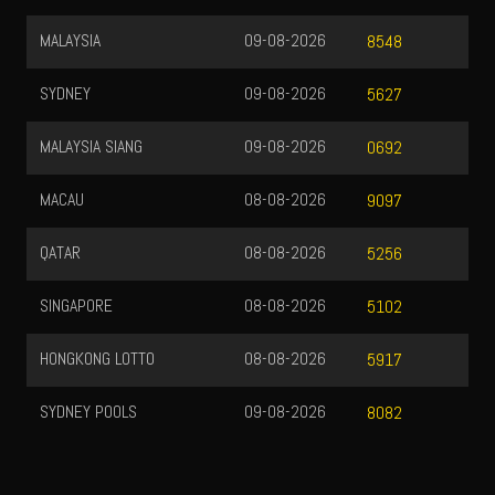
MALAYSIA
09-08-2026
8548
SYDNEY
09-08-2026
5627
MALAYSIA SIANG
09-08-2026
0692
MACAU
08-08-2026
9097
QATAR
08-08-2026
5256
SINGAPORE
08-08-2026
5102
HONGKONG LOTTO
08-08-2026
5917
SYDNEY POOLS
09-08-2026
8082