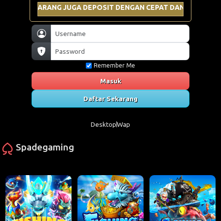
RIS SEKARANG JUGA DEPOSIT DENGAN CEPAT DAN PRAKTIS !!!
Remember Me
Masuk
Daftar Sekarang
Desktop
Wap
Spadegaming