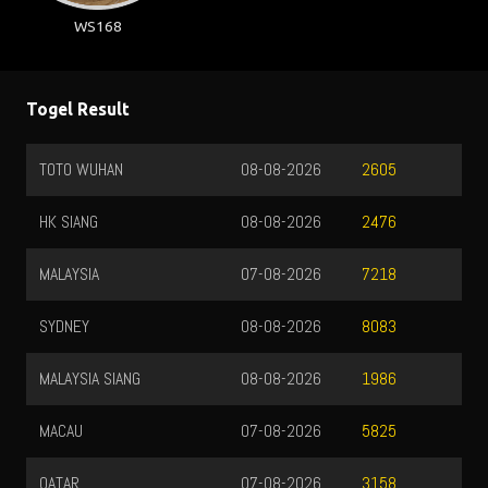
WS168
Togel Result
TOTO WUHAN
08-08-2026
2605
HK SIANG
08-08-2026
2476
MALAYSIA
07-08-2026
7218
SYDNEY
08-08-2026
8083
MALAYSIA SIANG
08-08-2026
1986
MACAU
07-08-2026
5825
QATAR
07-08-2026
3158