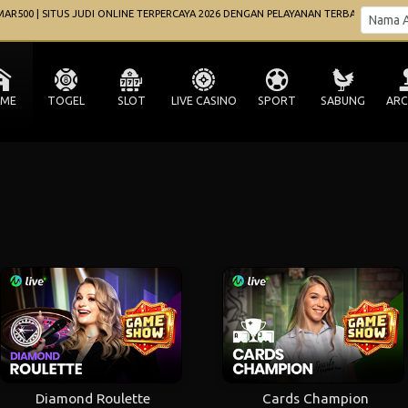
MAR500 | SITUS JUDI ONLINE TERPERCAYA 2026 DENGAN PELAYANAN TERBAIK WD BE
tv**eq Berhasil Withdraw Rp 4.103.000,00
ME
TOGEL
SLOT
LIVE CASINO
SPORT
SABUNG
ARC
Diamond Roulette
Cards Champion