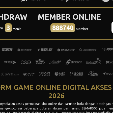
THDRAW
MEMBER ONLINE
3
888740
ta
Menit
Member
ORM GAME ONLINE DIGITAL AKSES
2026
yediakan akses permainan slot online dan taruhan bola dengan bettingan ren
engeksplorasi beberapa putaran dalam permainan. SEMAR500 juga menekan
gguna yang bermain di situs SEMAR500. Layanan transaksi juga menjadi nil