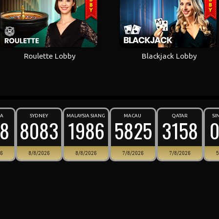
Roulette Lobby
Blackjack Lobby
IA
SYDNEY
MALAYSIA SIANG
MACAU
QATAR
SI
18
8083
1986
5825
3158
0
26
8/8/2026
8/8/2026
7/8/2026
7/8/2026
5