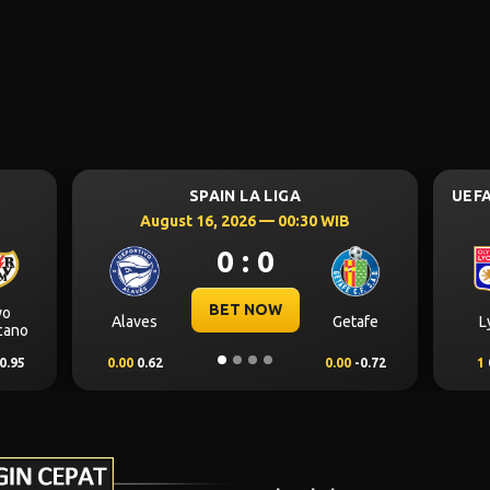
IERS
UEFA CHAMPIONS LEAGUE QUALIFIERS
UEF
August 12, 2026 — 01:15 WIB
0 : 0
BET NOW
Slovan
bahce
Mjallby
Bodo
Bratislava
.87
0.5
0.83
-0.5
0.99
0.7