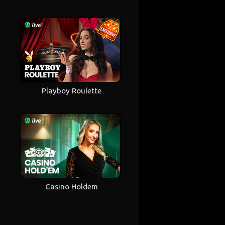
Playboy Roulette
Casino Holdem