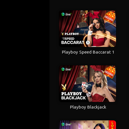
Playboy Speed Baccarat 1
Playboy Blackjack