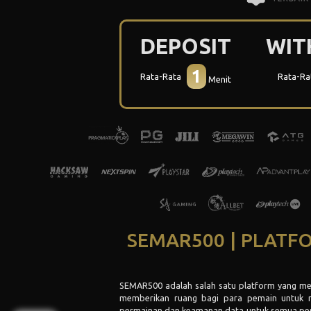
DEPOSIT
WI
1
Rata-Rata
Rata-Ra
Menit
SEMAR500 | PLATF
SEMAR500
adalah salah satu platform yang men
memberikan ruang bagi para pemain untuk m
permainan dan keamanan data untuk semua pen